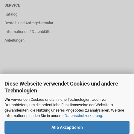
SERVICE
Katalog
Bestell- und Anfrageformular
Informationen / Datenblätter
Anleitungen
Diese Webseite verwendet Cookies und andere
ÜBER UNS
Technologien
Öffnungszeiten:
Wir verwenden Cookies und ähnliche Technologien, auch von
Montag bis Donnerstag: 8:00 bis 16:00 Uhr
Drittanbietern, um die ordentliche Funktionsweise der Website zu
Freitag: 8:00 bis 14:00 Uhr
gewährleisten, die Nutzung unseres Angebotes zu analysieren. Weitere
Informationen finden Sie in unserer
Datenschutzerklärung
.
Tel.: 02161833145
Alle Akzeptieren