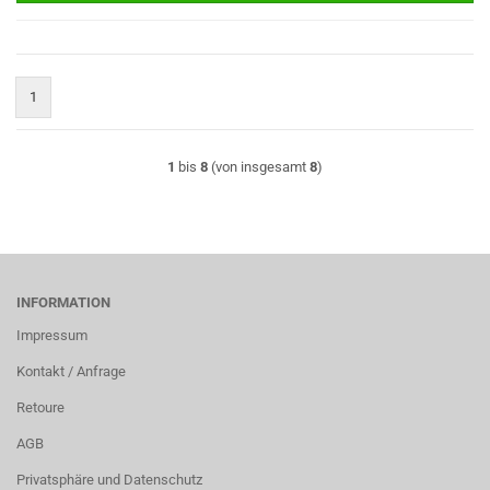
1
1
bis
8
(von insgesamt
8
)
INFORMATION
Impressum
Kontakt / Anfrage
Retoure
AGB
Privatsphäre und Datenschutz