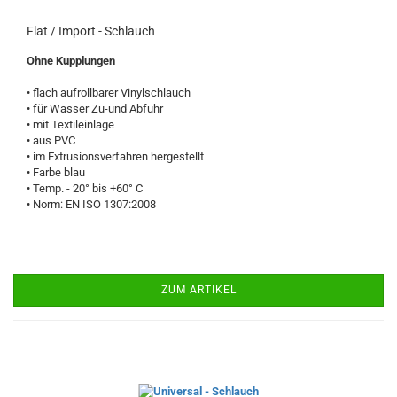
Flat / Import - Schlauch
Ohne Kupplungen
• flach aufrollbarer Vinylschlauch
• für Wasser Zu-und Abfuhr
• mit Textileinlage
• aus PVC
• im Extrusionsverfahren hergestellt
• Farbe blau
• Temp. - 20° bis +60° C
• Norm: EN ISO 1307:2008
ZUM ARTIKEL