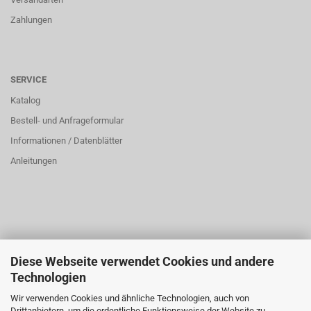
Zahlungen
SERVICE
Katalog
Bestell- und Anfrageformular
Informationen / Datenblätter
Anleitungen
Diese Webseite verwendet Cookies und andere
ÜBER UNS
Technologien
Öffnungszeiten:
Wir verwenden Cookies und ähnliche Technologien, auch von
Montag bis Donnerstag: 8:00 bis 16:00 Uhr
Drittanbietern, um die ordentliche Funktionsweise der Website zu