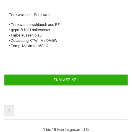
Trinkwasser - Schlauch
• Trinkwasserschlauch aus PE
• geprüft für Trinkwasser
• Farbe aussen blau
• Zulassung KTW - A / DVGW
• Temp. Maximal +60° C
ZUM ARTIKEL
1
1
bis
15
(von insgesamt
15
)