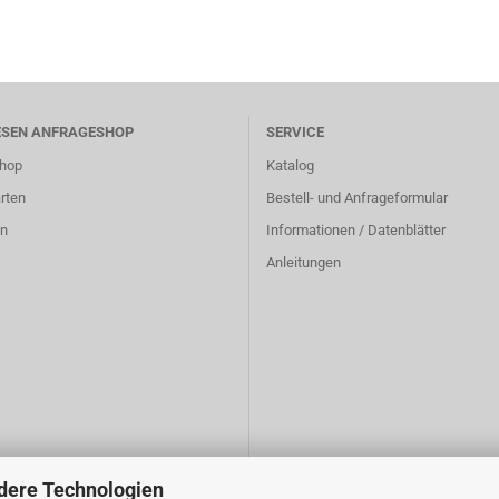
ESEN ANFRAGESHOP
SERVICE
hop
Katalog
rten
Bestell- und Anfrageformular
n
Informationen / Datenblätter
Anleitungen
dere Technologien