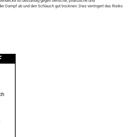
ndecke ist beständig gegen tierische, pflanzliche und
er Dampf ab und den Schlauch gut trocknen. Dies verringert das Risiko