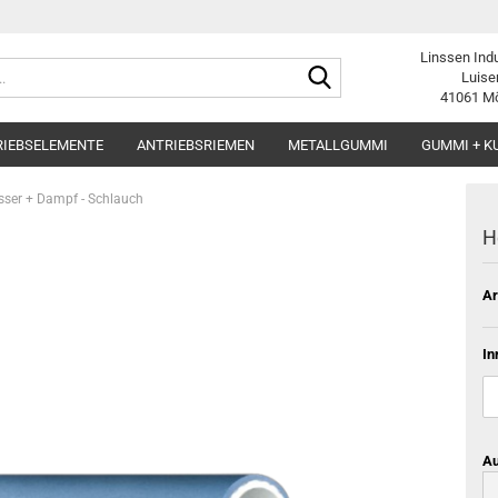
Linssen Ind
Suche...
Luise
41061 M
RIEBSELEMENTE
ANTRIEBSRIEMEN
METALLGUMMI
GUMMI + K
ser + Dampf - Schlauch
H
Ar
In
Au