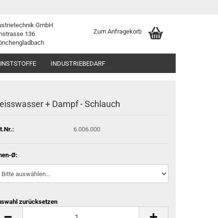
ustrietechnik GmbH
Zum Anfragekorb
nstrasse 136
önchengladbach
UNSTSTOFFE
INDUSTRIEBEDARF
eisswasser + Dampf - Schlauch
t.Nr.:
6.006.000
nen-Ø:
swahl zurücksetzen