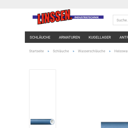
SCHLÄUCHE
ARMATUREN
KUGELLAGER
ANT
»
»
»
Startseite
Schläuche
Wasserschläuche
Heisswas