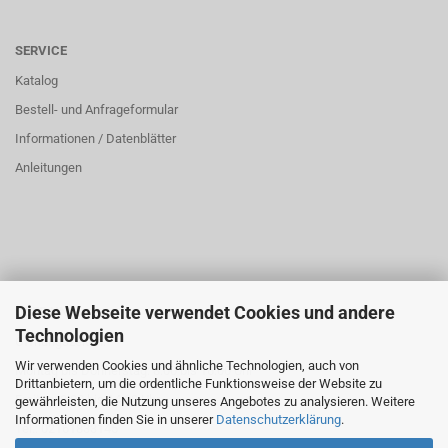
SERVICE
Katalog
Bestell- und Anfrageformular
Informationen / Datenblätter
Anleitungen
Diese Webseite verwendet Cookies und andere
ÜBER UNS
Technologien
Öffnungszeiten:
Wir verwenden Cookies und ähnliche Technologien, auch von
Montag bis Donnerstag: 8:00 bis 16:00 Uhr
Drittanbietern, um die ordentliche Funktionsweise der Website zu
Freitag: 8:00 bis 14:00 Uhr
gewährleisten, die Nutzung unseres Angebotes zu analysieren. Weitere
Informationen finden Sie in unserer
Datenschutzerklärung
.
Tel.: 02161833145