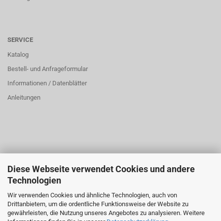
SERVICE
Katalog
Bestell- und Anfrageformular
Informationen / Datenblätter
Anleitungen
Diese Webseite verwendet Cookies und andere
ÜBER UNS
Technologien
Öffnungszeiten:
Wir verwenden Cookies und ähnliche Technologien, auch von
Montag bis Donnerstag: 8:00 bis 16:00 Uhr
Drittanbietern, um die ordentliche Funktionsweise der Website zu
Freitag: 8:00 bis 14:00 Uhr
gewährleisten, die Nutzung unseres Angebotes zu analysieren. Weitere