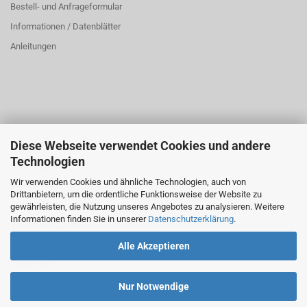
Bestell- und Anfrageformular
Informationen / Datenblätter
Anleitungen
Diese Webseite verwendet Cookies und andere
ÜBER UNS
Technologien
Öffnungszeiten:
Wir verwenden Cookies und ähnliche Technologien, auch von
Montag bis Donnerstag: 8:00 bis 16:00 Uhr
Drittanbietern, um die ordentliche Funktionsweise der Website zu
Freitag: 8:00 bis 14:00 Uhr
gewährleisten, die Nutzung unseres Angebotes zu analysieren. Weitere
Informationen finden Sie in unserer
Datenschutzerklärung
.
Tel.: 02161833145
Alle Akzeptieren
ÜBER UNS
Nur Notwendige