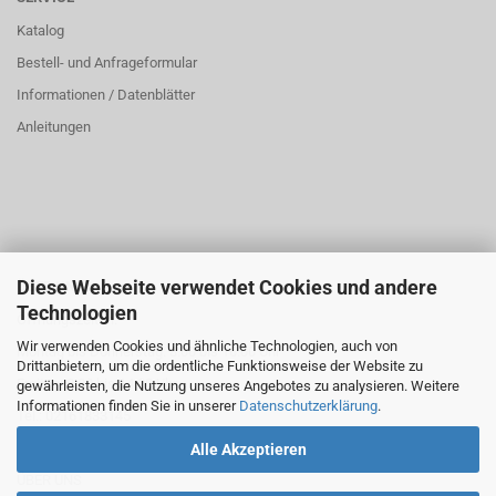
Katalog
Bestell- und Anfrageformular
Informationen / Datenblätter
Anleitungen
Diese Webseite verwendet Cookies und andere
ÜBER UNS
Technologien
Öffnungszeiten:
Wir verwenden Cookies und ähnliche Technologien, auch von
Montag bis Donnerstag: 8:00 bis 16:00 Uhr
Drittanbietern, um die ordentliche Funktionsweise der Website zu
Freitag: 8:00 bis 14:00 Uhr
gewährleisten, die Nutzung unseres Angebotes zu analysieren. Weitere
Informationen finden Sie in unserer
Datenschutzerklärung
.
Tel.: 02161833145
Alle Akzeptieren
ÜBER UNS