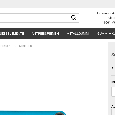
Linssen Ind
Suche...
Luise
41061 M
RIEBSELEMENTE
ANTRIEBSRIEMEN
METALLGUMMI
GUMMI + K
 Press / TPU - Schlauch
S
Ar
In
Au