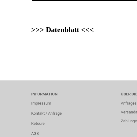
>>> Datenblatt <<<
INFORMATION
ÜBER DI
Impressum
Anfrages
Versanda
Kontakt / Anfrage
Zahlunge
Retoure
AGB