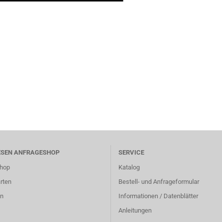
ESEN ANFRAGESHOP
SERVICE
hop
Katalog
rten
Bestell- und Anfrageformular
n
Informationen / Datenblätter
Anleitungen