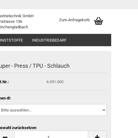
ustrietechnik GmbH
Zum Anfragekorb
nstrasse 136
önchengladbach
UNSTSTOFFE
INDUSTRIEBEDARF
uper - Press / TPU - Schlauch
t.Nr.:
6.091.000
nen-Ø:
swahl zurücksetzen