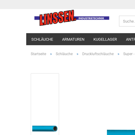
SCHLÄUCHE
ARMATUREN
KUGELLAGER
ANT
»
»
»
Startseite
Schläuche
Druckluftschläuche
Super -