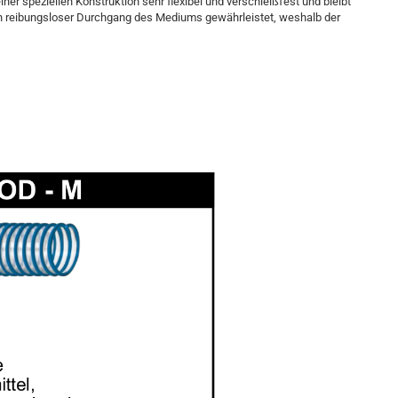
ner speziellen Konstruktion sehr flexibel und verschleißfest und bleibt
 ein reibungsloser Durchgang des Mediums gewährleistet, weshalb der