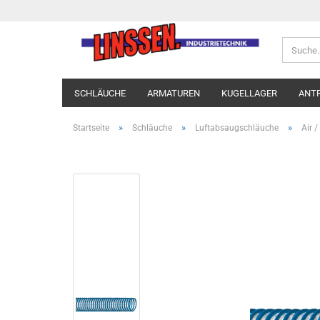
SCHLÄUCHE
ARMATUREN
KUGELLAGER
ANT
»
»
»
Startseite
Schläuche
Luftabsaugschläuche
Air 