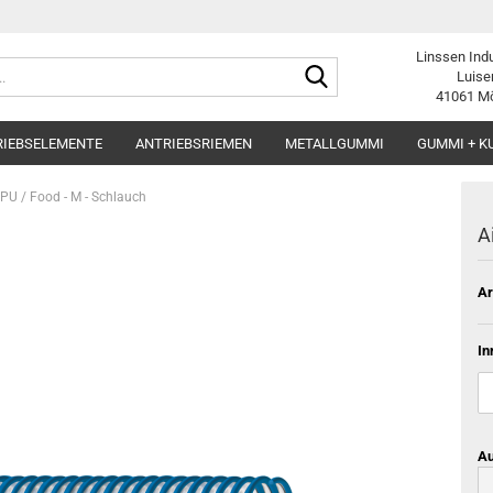
Linssen Ind
Suche...
Luise
41061 M
RIEBSELEMENTE
ANTRIEBSRIEMEN
METALLGUMMI
GUMMI + K
/ PU / Food - M - Schlauch
A
Ar
In
Au