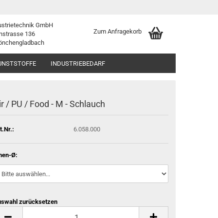
ustrietechnik GmbH
Zum Anfragekorb
nstrasse 136
önchengladbach
UNSTSTOFFE
INDUSTRIEBEDARF
ir / PU / Food - M - Schlauch
t.Nr.:
6.058.000
nen-Ø:
swahl zurücksetzen