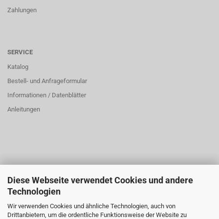
Zahlungen
SERVICE
Katalog
Bestell- und Anfrageformular
Informationen / Datenblätter
Anleitungen
Diese Webseite verwendet Cookies und andere
ÜBER UNS
Technologien
Öffnungszeiten:
Wir verwenden Cookies und ähnliche Technologien, auch von
Montag bis Donnerstag: 8:00 bis 16:00 Uhr
Drittanbietern, um die ordentliche Funktionsweise der Website zu