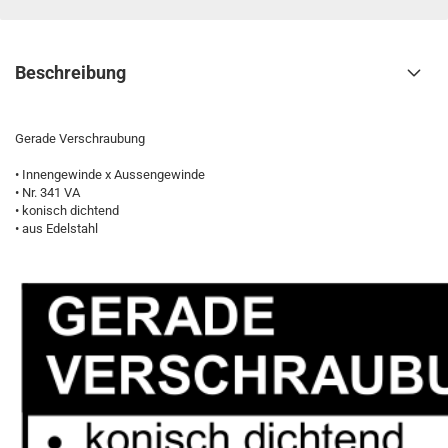
Beschreibung
Gerade Verschraubung
• Innengewinde x Aussengewinde
• Nr. 341 VA
• konisch dichtend
• aus Edelstahl