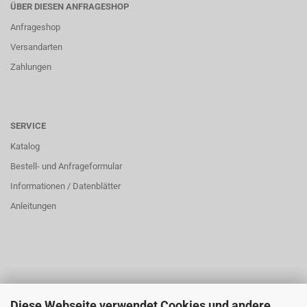
ÜBER DIESEN ANFRAGESHOP
Anfrageshop
Versandarten
Zahlungen
SERVICE
Katalog
Bestell- und Anfrageformular
Informationen / Datenblätter
Anleitungen
Diese Webseite verwendet Cookies und andere
ÜBER UNS