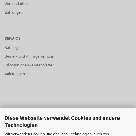
Versandarten
Zahlungen
SERVICE
Katalog
Bestell- und Anfrageformular
Informationen / Datenblätter
Anleitungen
Diese Webseite verwendet Cookies und andere
ÜBER UNS
Technologien
Öffnungszeiten:
Wir verwenden Cookies und ähnliche Technologien, auch von
Montag bis Donnerstag: 8:00 bis 16:00 Uhr