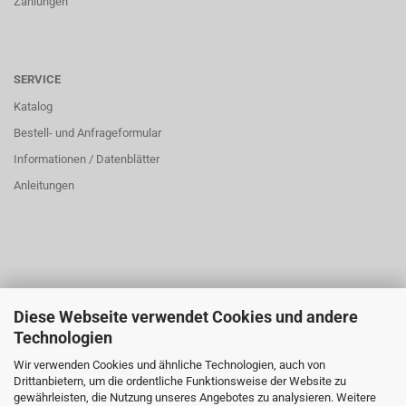
Zahlungen
SERVICE
Katalog
Bestell- und Anfrageformular
Informationen / Datenblätter
Anleitungen
Diese Webseite verwendet Cookies und andere
ÜBER UNS
Technologien
Öffnungszeiten:
Wir verwenden Cookies und ähnliche Technologien, auch von
Montag bis Donnerstag: 8:00 bis 16:00 Uhr
Drittanbietern, um die ordentliche Funktionsweise der Website zu
Freitag: 8:00 bis 14:00 Uhr
gewährleisten, die Nutzung unseres Angebotes zu analysieren. Weitere