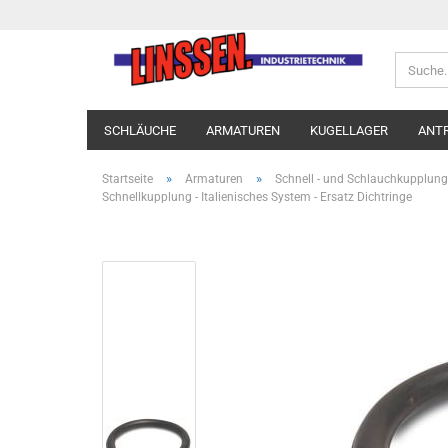
SCHLÄUCHE
ARMATUREN
KUGELLAGER
ANT
»
»
Startseite
Armaturen
Schnell - und Schlauchkupplun
Schnellkupplung - Italienisches System - Ersatz Dichtringe