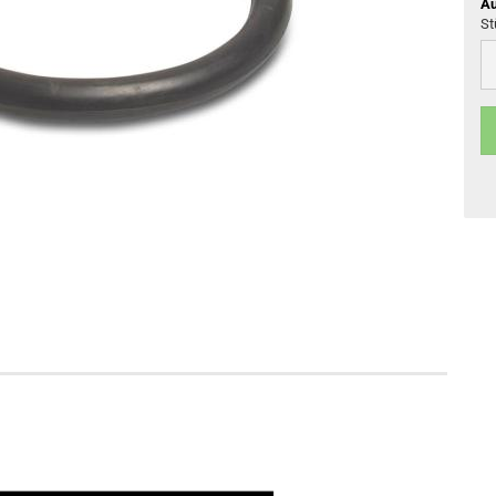
Au
St
St