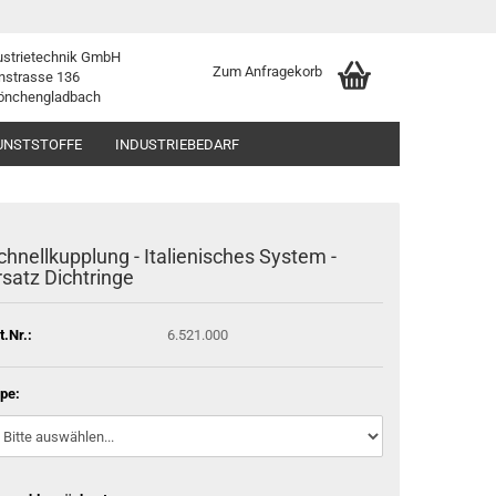
ustrietechnik GmbH
Zum Anfragekorb
nstrasse 136
önchengladbach
UNSTSTOFFE
INDUSTRIEBEDARF
chnellkupplung - Italienisches System -
rsatz Dichtringe
t.Nr.:
6.521.000
pe: