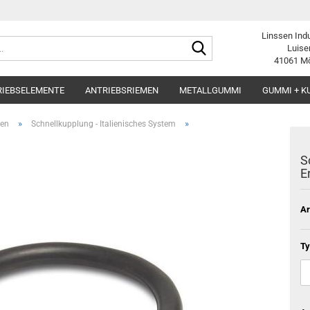
Linssen Ind
Suche...
Luise
41061 M
RIEBSELEMENTE
ANTRIEBSRIEMEN
METALLGUMMI
GUMMI + K
»
»
gen
Schnellkupplung - Italienisches System
S
E
Ar
Ty