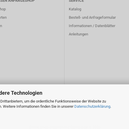
ESEN ANFRAGESHOP
SERVICE
hop
Katalog
rten
Bestell- und Anfrageformular
n
Informationen / Datenblätter
Anleitungen
dere Technologien
rittanbietern, um die ordentliche Funktionsweise der Website zu
. Weitere Informationen finden Sie in unserer
Datenschutzerklärung
.
Online Shop erstellen
mit Gambio.de © 2026