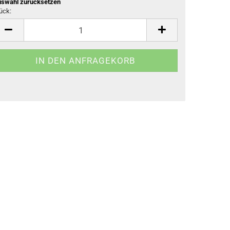
swahl zurücksetzen
ück:
ück