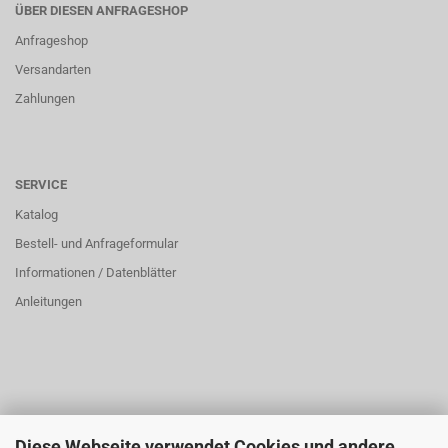
ÜBER DIESEN ANFRAGESHOP
Anfrageshop
Versandarten
Zahlungen
SERVICE
Katalog
Bestell- und Anfrageformular
Informationen / Datenblätter
Anleitungen
Diese Webseite verwendet Cookies und andere
ÜBER UNS