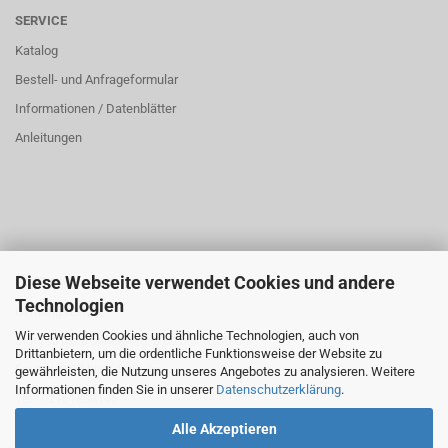
SERVICE
Katalog
Bestell- und Anfrageformular
Informationen / Datenblätter
Anleitungen
Diese Webseite verwendet Cookies und andere
ÜBER UNS
Technologien
Öffnungszeiten:
Wir verwenden Cookies und ähnliche Technologien, auch von
Montag bis Donnerstag: 8:00 bis 16:00 Uhr
Drittanbietern, um die ordentliche Funktionsweise der Website zu
Freitag: 8:00 bis 14:00 Uhr
gewährleisten, die Nutzung unseres Angebotes zu analysieren. Weitere
Informationen finden Sie in unserer
Datenschutzerklärung
.
Tel.: 02161833145
Alle Akzeptieren