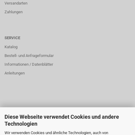
Versandarten
Zahlungen
SERVICE
Katalog
Bestell- und Anfrageformular
Informationen / Datenblätter
Anleitungen
Diese Webseite verwendet Cookies und andere
ÜBER UNS
Technologien
Öffnungszeiten:
Wir verwenden Cookies und ähnliche Technologien, auch von
Montag bis Donnerstag: 8:00 bis 16:00 Uhr