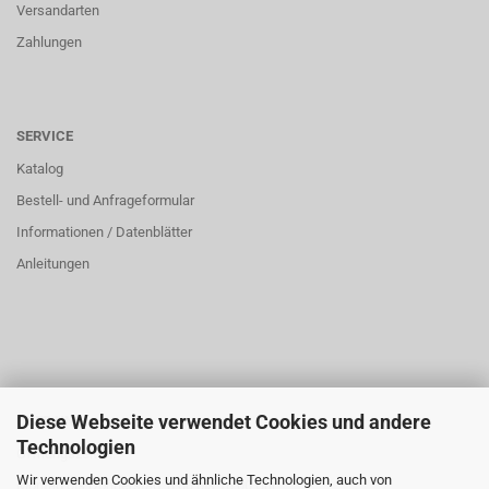
Versandarten
Zahlungen
SERVICE
Katalog
Bestell- und Anfrageformular
Informationen / Datenblätter
Anleitungen
Diese Webseite verwendet Cookies und andere
ÜBER UNS
Technologien
Öffnungszeiten:
Wir verwenden Cookies und ähnliche Technologien, auch von
Montag bis Donnerstag: 8:00 bis 16:00 Uhr