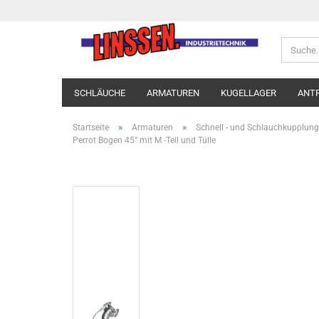
SCHLÄUCHE
ARMATUREN
KUGELLAGER
ANT
»
»
Startseite
Armaturen
Schnell - und Schlauchkupplun
Perrot Bogen 45° mit M -Teil und Tülle