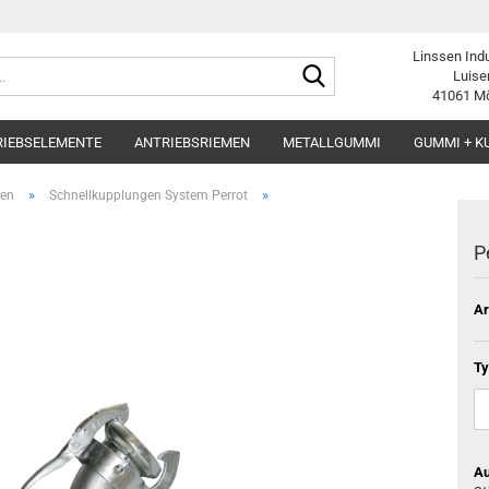
Linssen Ind
Suche...
Luise
41061 M
RIEBSELEMENTE
ANTRIEBSRIEMEN
METALLGUMMI
GUMMI + K
»
»
gen
Schnellkupplungen System Perrot
P
Ar
Ty
Au