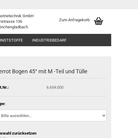
ustrietechnik GmbH
Zum Anfragekorb
nstrasse 136
önchengladbach
UNSTSTOFFE
INDUSTRIEBEDARF
errot Bogen 45° mit M -Teil und Tülle
t.Nr.:
6.654.000
pe:
swahl zurücksetzen