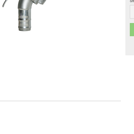
St
St