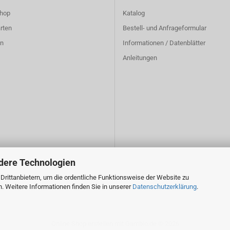
hop
Katalog
rten
Bestell- und Anfrageformular
n
Informationen / Datenblätter
Anleitungen
dere Technologien
rittanbietern, um die ordentliche Funktionsweise der Website zu
. Weitere Informationen finden Sie in unserer
Datenschutzerklärung
.
Online Shop erstellen
mit Gambio.de © 2026