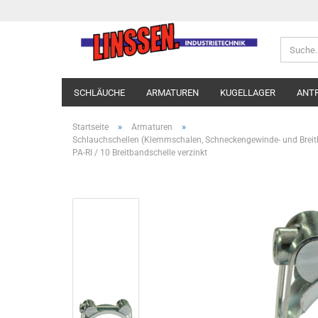
SCHLÄUCHE
ARMATUREN
KUGELLAGER
ANT
»
»
Startseite
Armaturen
Schlauchschellen (Klemmschalen, Schneckengewinde- und Breitb
PA-RI / 10 Breitbandschelle verzinkt