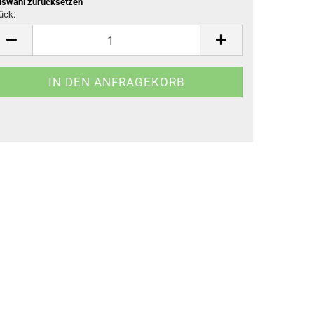
swahl zurücksetzen
ück:
ück