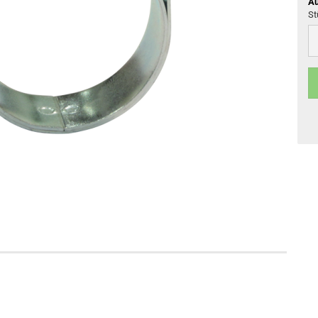
Au
St
St