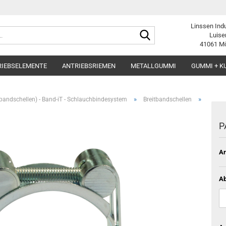
Linssen Ind
Suche...
Luise
41061 M
RIEBSELEMENTE
ANTRIEBSRIEMEN
METALLGUMMI
GUMMI + K
»
»
andschellen) - Band-iT - Schlauchbindesystem
Breitbandschellen
P
Ar
A