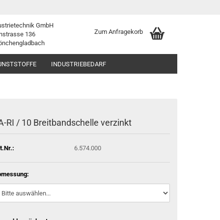
ustrietechnik GmbH
Zum Anfragekorb
nstrasse 136
önchengladbach
UNSTSTOFFE
INDUSTRIEBEDARF
A-RI / 10 Breitbandschelle verzinkt
t.Nr.:
6.574.000
bmessung: