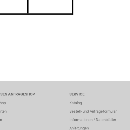
ESEN ANFRAGESHOP
SERVICE
hop
Katalog
rten
Bestell- und Anfrageformular
n
Informationen / Datenblätter
Anleitungen