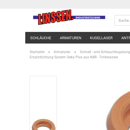
SCHLÄUCHE
ARMATUREN
KUGELLAGER
ANT
»
»
Startseite
Armaturen
Schnell - und Schlauchkupplun
Ersatzdichtung System Geka Plus aus NBR - Trinkwasser