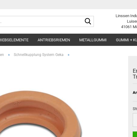
Linssen Ind
Suche...
Luise
41061 M
RIEBSELEMENTE
ANTRIEBSRIEMEN
METALLGUMMI
GUMMI + K
»
»
gen
Schnellkupplung System Geka
E
T
Ar
St
St