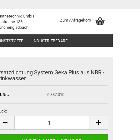
ustrietechnik GmbH
Zum Anfragekorb
nstrasse 136
önchengladbach
UNSTSTOFFE
INDUSTRIEBEDARF
rsatzdichtung System Geka Plus aus NBR -
rinkwasser
t.Nr.:
6.887.010
ück:
ück