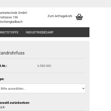
ustrietechnik GmbH
Zum Anfragekorb
nstrasse 136
önchengladbach
UNSTSTOFFE
INDUSTRIEBEDARF
tandrohrfuss
t.Nr.:
6.583.000
pe:
swahl zurücksetzen
ück: