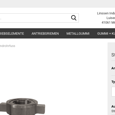
Linssen Ind
Suche...
Luise
41061 M
RIEBSELEMENTE
ANTRIEBSRIEMEN
METALLGUMMI
GUMMI + K
ndrohrfuss
S
Ar
Ty
Au
St