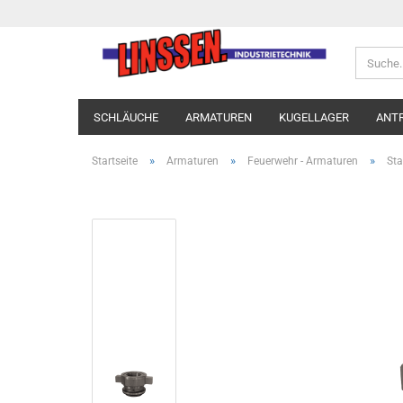
SCHLÄUCHE
ARMATUREN
KUGELLAGER
ANT
»
»
»
Startseite
Armaturen
Feuerwehr - Armaturen
Sta