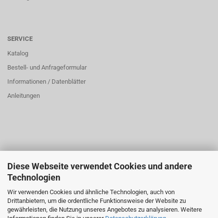
SERVICE
Katalog
Bestell- und Anfrageformular
Informationen / Datenblätter
Anleitungen
Diese Webseite verwendet Cookies und andere
ÜBER UNS
Technologien
Öffnungszeiten:
Wir verwenden Cookies und ähnliche Technologien, auch von
Montag bis Donnerstag: 8:00 bis 16:00 Uhr
Drittanbietern, um die ordentliche Funktionsweise der Website zu
Freitag: 8:00 bis 14:00 Uhr
gewährleisten, die Nutzung unseres Angebotes zu analysieren. Weitere