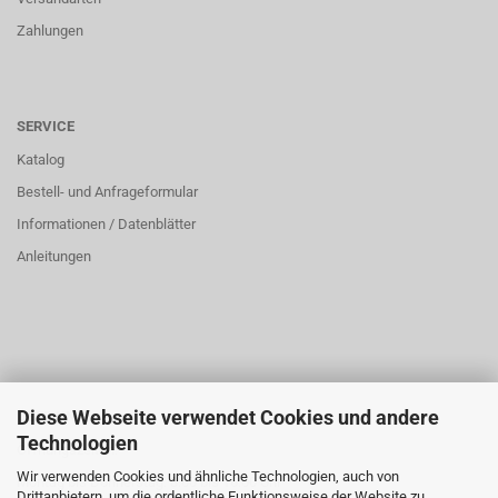
Zahlungen
SERVICE
Katalog
Bestell- und Anfrageformular
Informationen / Datenblätter
Anleitungen
Diese Webseite verwendet Cookies und andere
ÜBER UNS
Technologien
Öffnungszeiten:
Wir verwenden Cookies und ähnliche Technologien, auch von
Montag bis Donnerstag: 8:00 bis 16:00 Uhr
Drittanbietern, um die ordentliche Funktionsweise der Website zu