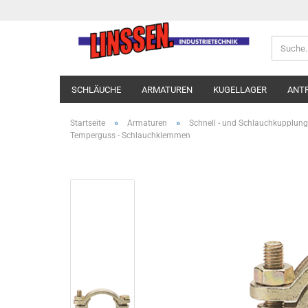
SCHLÄUCHE
ARMATUREN
KUGELLAGER
ANT
»
»
Startseite
Armaturen
Schnell - und Schlauchkupplun
Temperguss - Schlauchklemmen