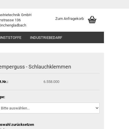
ustrietechnik GmbH
Zum Anfragekorb
nstrasse 136
önchengladbach
UNSTSTOFFE
INDUSTRIEBEDARF
emperguss - Schlauchklemmen
t.Nr.:
6.558.000
pe:
swahl zurücksetzen