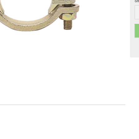
St
St