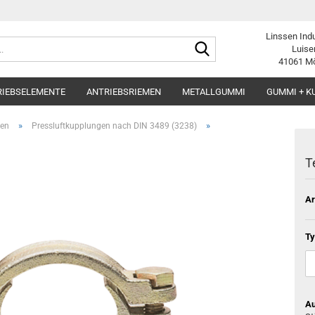
Linssen Ind
Suche...
Luise
41061 M
RIEBSELEMENTE
ANTRIEBSRIEMEN
METALLGUMMI
GUMMI + K
»
»
gen
Pressluftkupplungen nach DIN 3489 (3238)
T
Ar
Ty
Au