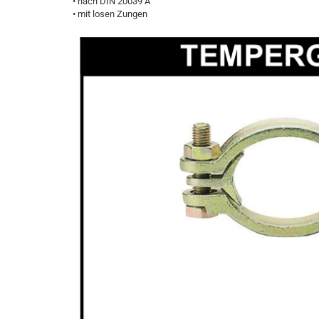
• nach DIN 20039 A
• mit losen Zungen