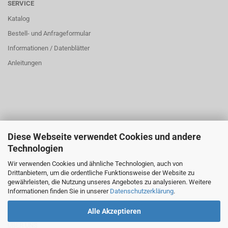
SERVICE
Katalog
Bestell- und Anfrageformular
Informationen / Datenblätter
Anleitungen
Diese Webseite verwendet Cookies und andere
ÜBER UNS
Technologien
Öffnungszeiten:
Wir verwenden Cookies und ähnliche Technologien, auch von
Montag bis Donnerstag: 8:00 bis 16:00 Uhr
Drittanbietern, um die ordentliche Funktionsweise der Website zu
Freitag: 8:00 bis 14:00 Uhr
gewährleisten, die Nutzung unseres Angebotes zu analysieren. Weitere
Informationen finden Sie in unserer
Datenschutzerklärung
.
Tel.: 02161833145
Alle Akzeptieren
ÜBER UNS