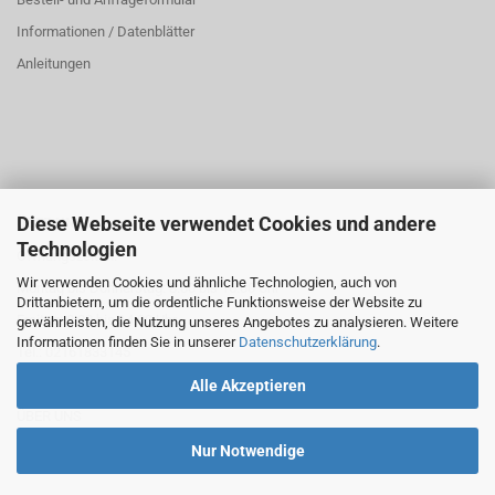
Informationen / Datenblätter
Anleitungen
Diese Webseite verwendet Cookies und andere
ÜBER UNS
Technologien
Öffnungszeiten:
Wir verwenden Cookies und ähnliche Technologien, auch von
Montag bis Donnerstag: 8:00 bis 16:00 Uhr
Drittanbietern, um die ordentliche Funktionsweise der Website zu
Freitag: 8:00 bis 14:00 Uhr
gewährleisten, die Nutzung unseres Angebotes zu analysieren. Weitere
Informationen finden Sie in unserer
Datenschutzerklärung
.
Tel.: 02161833145
Alle Akzeptieren
ÜBER UNS
Nur Notwendige