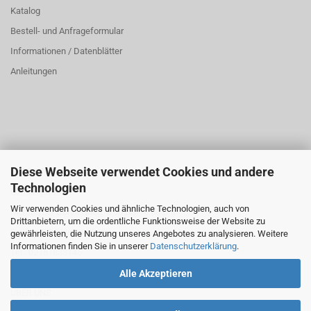
Katalog
Bestell- und Anfrageformular
Informationen / Datenblätter
Anleitungen
Diese Webseite verwendet Cookies und andere
ÜBER UNS
Technologien
Öffnungszeiten:
Wir verwenden Cookies und ähnliche Technologien, auch von
Montag bis Donnerstag: 8:00 bis 16:00 Uhr
Drittanbietern, um die ordentliche Funktionsweise der Website zu
Freitag: 8:00 bis 14:00 Uhr
gewährleisten, die Nutzung unseres Angebotes zu analysieren. Weitere
Informationen finden Sie in unserer
Datenschutzerklärung
.
Tel.: 02161833145
Alle Akzeptieren
ÜBER UNS