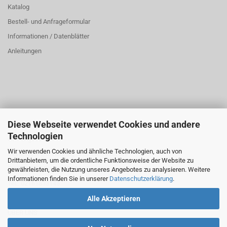
Katalog
Bestell- und Anfrageformular
Informationen / Datenblätter
Anleitungen
Diese Webseite verwendet Cookies und andere
ÜBER UNS
Technologien
Öffnungszeiten:
Wir verwenden Cookies und ähnliche Technologien, auch von
Montag bis Donnerstag: 8:00 bis 16:00 Uhr
Drittanbietern, um die ordentliche Funktionsweise der Website zu
Freitag: 8:00 bis 14:00 Uhr
gewährleisten, die Nutzung unseres Angebotes zu analysieren. Weitere
Informationen finden Sie in unserer
Datenschutzerklärung
.
Tel.: 02161833145
Alle Akzeptieren
ÜBER UNS