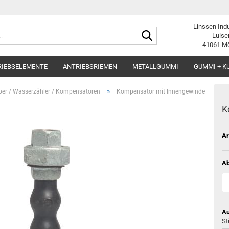
Linssen Ind
Suche...
Luise
41061 M
RIEBSELEMENTE
ANTRIEBSRIEMEN
METALLGUMMI
GUMMI + K
»
ieber / Wasserzähler / Kompensatoren
Kompensator mit Innengewinde
K
Ar
A
Au
St