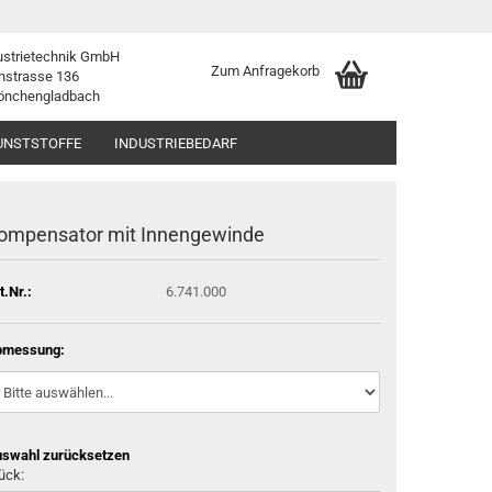
ustrietechnik GmbH
Zum Anfragekorb
nstrasse 136
önchengladbach
UNSTSTOFFE
INDUSTRIEBEDARF
ompensator mit Innengewinde
t.Nr.:
6.741.000
bmessung:
swahl zurücksetzen
ück: