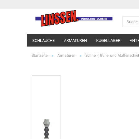
SCHLÄUCHE
ARMATUREN
KUGELLAGER
ANT
»
»
Startseite
Armaturen
Schnell-, Gülle- und Muffensch